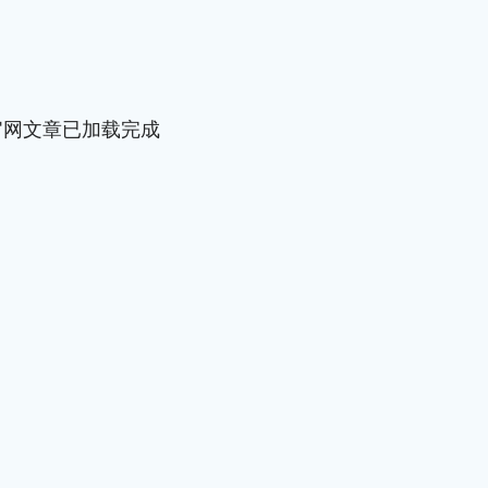
官网文章已加载完成