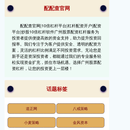
配配查官网
配配查官网|10倍杠杆平台|杠杆配资开户|配资
平台|炒股10倍杠杆软件广州股票配资杠杆服务为
投资者提供便捷高效的资金支持，助力提升投资回
报率。我们专注于为客户提供安全、透明的配资方
案，灵活的杠杆比例满足不同投资需求。无论您是
新手还是资深投资者，都能通过我们的专业服务轻
松实现资金扩充，抓住市场机遇。选择广州股票配
资杠杆，让您的投资更上一层楼！
话题标签
道正网
八戒策略
小麦策略
金风资本