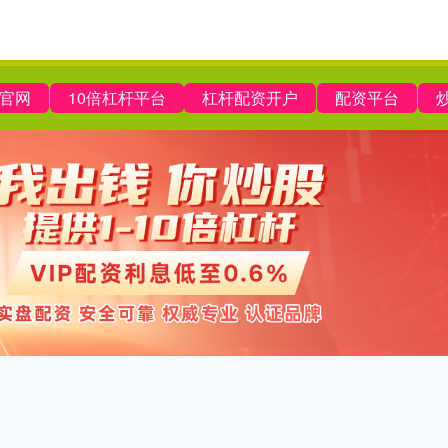
官网
10倍杠杆平台
杠杆配资开户
配资平台