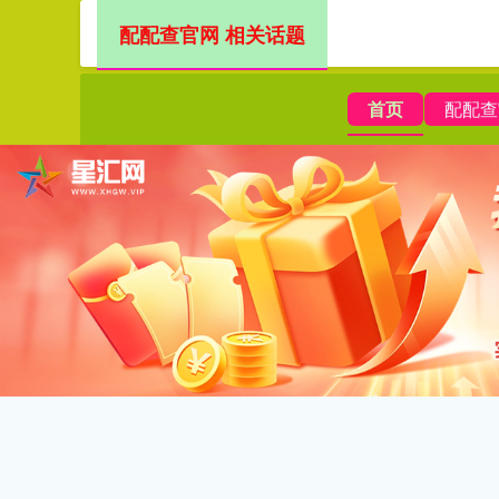
配配查官网 相关话题
首页
配配查