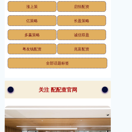
涨上策
启恒配资
亿策略
长盈策略
多赢策略
诚信双盈
粤友钱配资
兆富配资
全部话题标签
关注 配配查官网