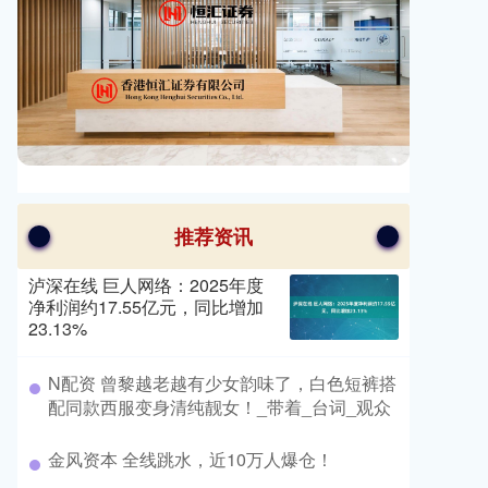
推荐资讯
泸深在线 巨人网络：2025年度
净利润约17.55亿元，同比增加
23.13%
​N配资 曾黎越老越有少女韵味了，白色短裤搭
配同款西服变身清纯靓女！_带着_台词_观众
​金风资本 全线跳水，近10万人爆仓！