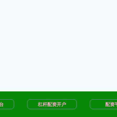
台
杠杆配资开户
配资