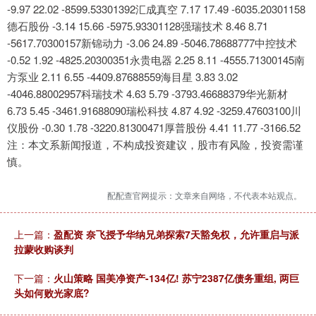
-9.97 22.02 -8599.53301392汇成真空 7.17 17.49 -6035.20301158
德石股份 -3.14 15.66 -5975.93301128强瑞技术 8.46 8.71
-5617.70300157新锦动力 -3.06 24.89 -5046.78688777中控技术
-0.52 1.92 -4825.20300351永贵电器 2.25 8.11 -4555.71300145南
方泵业 2.11 6.55 -4409.87688559海目星 3.83 3.02
-4046.88002957科瑞技术 4.63 5.79 -3793.46688379华光新材
6.73 5.45 -3461.91688090瑞松科技 4.87 4.92 -3259.47603100川
仪股份 -0.30 1.78 -3220.81300471厚普股份 4.41 11.77 -3166.52
注：本文系新闻报道，不构成投资建议，股市有风险，投资需谨
慎。
配配查官网提示：文章来自网络，不代表本站观点。
上一篇：
盈配资 奈飞授予华纳兄弟探索7天豁免权，允许重启与派
拉蒙收购谈判
下一篇：
火山策略 国美净资产-134亿! 苏宁2387亿债务重组, 两巨
头如何败光家底?