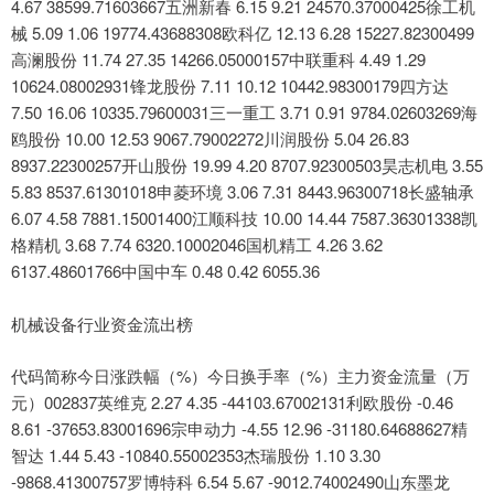
4.67 38599.71603667五洲新春 6.15 9.21 24570.37000425徐工机
械 5.09 1.06 19774.43688308欧科亿 12.13 6.28 15227.82300499
高澜股份 11.74 27.35 14266.05000157中联重科 4.49 1.29
10624.08002931锋龙股份 7.11 10.12 10442.98300179四方达
7.50 16.06 10335.79600031三一重工 3.71 0.91 9784.02603269海
鸥股份 10.00 12.53 9067.79002272川润股份 5.04 26.83
8937.22300257开山股份 19.99 4.20 8707.92300503昊志机电 3.55
5.83 8537.61301018申菱环境 3.06 7.31 8443.96300718长盛轴承
6.07 4.58 7881.15001400江顺科技 10.00 14.44 7587.36301338凯
格精机 3.68 7.74 6320.10002046国机精工 4.26 3.62
6137.48601766中国中车 0.48 0.42 6055.36
机械设备行业资金流出榜
代码简称今日涨跌幅（%）今日换手率（%）主力资金流量（万
元）002837英维克 2.27 4.35 -44103.67002131利欧股份 -0.46
8.61 -37653.83001696宗申动力 -4.55 12.96 -31180.64688627精
智达 1.44 5.43 -10840.55002353杰瑞股份 1.10 3.30
-9868.41300757罗博特科 6.54 5.67 -9012.74002490山东墨龙