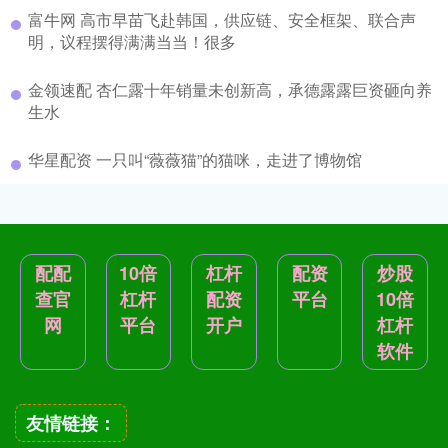
富牛网 高市早苗飞赴韩国，供应链、安全框架、联合声
明，议程摆得满满当当！很多
金领速配 杏仁露十年销量未创新高，承德露露巨资砸向养
生水
华星配资 一只叫“薇薇猫”的猫咪，走进了博物馆
配配
10倍
杠杆
配资
炒股
查官
杠杆
配资
平台
10倍
网
平台
开户
杠杆
软件
友情链接：