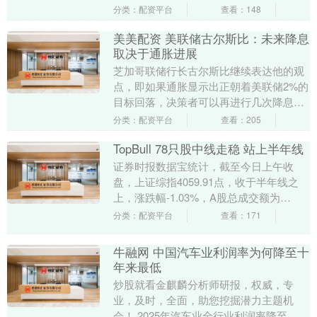
停，德科立、菲菱科思、亨通光电等涨幅
分类：配资平台
查看：148
居前....
美美配资 美联储古尔斯比：未来降息
取决于通胀进展
芝加哥联储行长古尔斯比继续表达他的观
点，即如果通胀显示出正朝着美联储2%的
目标回落，决策者可以再进行几次降息。
1月份消费者物价同比上涨2.4%，涨幅低
分类：配资平台
查看：205
于12月....
TopBull 78只股中线走稳 站上半年线
证券时报数据宝统计，截至今日上午收
盘，上证综指4059.91点，收于半年线之
上，涨跌幅-1.03%，A股总成交额为
14591.78亿元。到目前为止，今日有78
分类：配资平台
查看：171
只....
牛融网 中国汽车业利润率为何降至十
年来最低
炒股就看金麒麟分析师研报，权威，专
业，及时，全面，助您挖掘潜力主题机
会！ 2025年汽车业全行业利润率降至