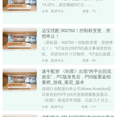
10.22%，成交额超5亿元。....
分类：配资平台
查看：73
达宝优配 002762！控制权变更，突
然终止！
（原标题：002762！控制权变更，突然终
止！） *ST金比(002762)易主事项突然告
吹。 此前在6月11日晚间，*ST金比披露公
告称，林浩亮、林若文与上海....
分类：配资平台
查看：96
速牛配资 《剑星》出现“跨平台回流
效应”，PC版发售后，PS5版重返销
量榜_游戏_索尼_版本
游戏行业数据分析公司Alinea Analytics近
日发布的PS平台6月游戏销量数据显示，
《剑星》表现异常亮眼，沉寂几个月之后
再次登上销量榜第8的位置。6月份....
分类：配资平台
查看：111