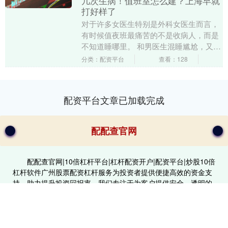
几次生病！值班室怎么建？上海早就
打好样了
对于许多女医生特别是外科女医生而言，
有时候值夜班最痛苦的不是收病人，而是
不知道睡哪里。 和男医生混睡尴尬，又惨
遭护士嫌弃 一大批没有值班室的女医生快
分类：配资平台
查看：128
哭了 4月1....
配资平台文章已加载完成
配配查官网
配配查官网|10倍杠杆平台|杠杆配资开户|配资平台|炒股10倍
杠杆软件广州股票配资杠杆服务为投资者提供便捷高效的资金支
持，助力提升投资回报率。我们专注于为客户提供安全、透明的
配资方案，灵活的杠杆比例满足不同投资需求。无论您是新手还
是资深投资者，都能通过我们的专业服务轻松实现资金扩充，抓
住市场机遇。选择广州股票配资杠杆，让您的投资更上一层楼！