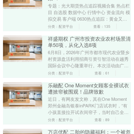
专题：光大期货热点追踪视频合集 热点栏
目 自选股 数据中心 行情中心 资金流向 模
拟交易 客户端 0630热点追踪：黄金又跌
了！高盛却说“牛市未结束”？ 新浪合....
分类：配资平台
查看：135
祥盛期权 广州市投资农业农村场景清
单50项，从化入选8项
6月8日，2026年广州市都市现代农业暨乡
村资源盘活利用招商引资引智活动在越秀
国际会议中心隆重举行。本次活动由广州
市农业农村局、广州交易集团有限公司主
分类：配资平台
查看：61
办，广州农....
乐融配 One Moment女顾客全裸试衣
遭掀帘被围观！品牌致歉
近日，有网友发文称，其在One Moment
郑州金融岛银泰inPARK门店试衣时，“有
小孩直接拉开试衣间帘子，当时自己全身
未穿衣物，遭遇严重的隐私泄露”，事件
分类：配资平台
查看：89
引....
万店优配 二胎的隐藏福利：一个被忽