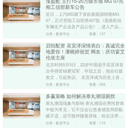
涨盈配 主打15-20万级市场 MG 07亮
相工信部新车公告
近日，上汽MG旗下首款新能源轿跑MG
07，正式登陆工信部第407批《道路机动
车辆生产企业及产品公告》，进入产品公
示阶段。这款专为年轻人打造的7系轿跑，
分类：配资平台
查看：137
将在今年....
启恒配资 吴宜泽深情表白：真诚完全
地爱你！潘晓婷祝贺 网友：庆功宴艾
伦坐主座
北京时间5月5日，22岁中国选手吴宜泽首
次夺得世锦赛冠军，夺冠之后，他在社媒
发文，引起热议。 吴宜泽成为历史上首位
00后世锦赛冠军，也成为继去年的赵心童
分类：配资平台
查看：206
之后，第....
多赢策略 如何解决睾丸潮湿困扰
睾丸潮湿现象与影响 睾丸潮湿在男性群体
中较为常见，它不仅会让患者感觉局部黏
腻不适，还可能伴随着异味，给生活带来
诸多不便。长期处于潮湿环境下，睾丸周
分类：配资平台
查看：113