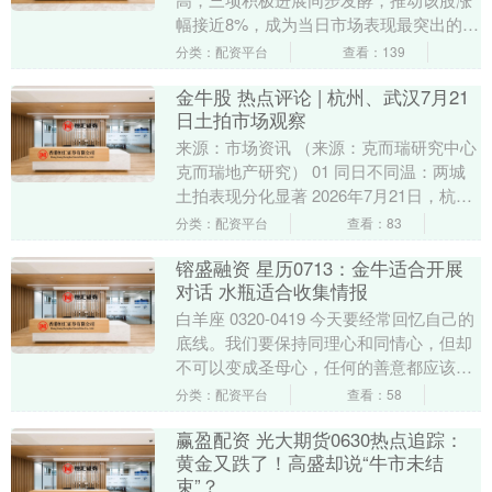
幅接近8%，成为当日市场表现最突出的个
股之一。 对于波音而言，此次上涨是监管
分类：配资平台
查看：139
认证突破、大....
金牛股 热点评论 | 杭州、武汉7月21
日土拍市场观察
来源：市场资讯 （来源：克而瑞研究中心
克而瑞地产研究） 01 同日不同温：两城
土拍表现分化显著 2026年7月21日，杭
州、武汉两座重点城市同日开启集中土地
分类：配资平台
查看：83
出....
镕盛融资 星历0713：金牛适合开展
对话 水瓶适合收集情报
白羊座 0320-0419 今天要经常回忆自己的
底线。我们要保持同理心和同情心，但却
不可以变成圣母心，任何的善意都应该在
一个合理的分寸之下表达出来。自己的规
分类：配资平台
查看：58
则和....
赢盈配资 光大期货0630热点追踪：
黄金又跌了！高盛却说“牛市未结
束”？