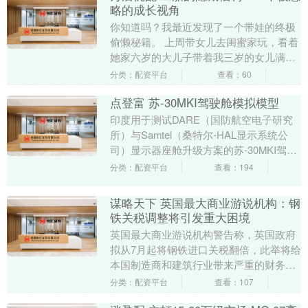
略的成长视角
你知道吗？我最近发现了一个带娃的终极
偷懒秘籍。 上周带女儿去闺蜜家玩，看着
她家六岁的大儿子带着我三岁的女儿满屋
子跑，两个小家伙自己找玩具、分零食，
分类：配资平台
查看：60
甚至还会商量着....
点登富 苏-30MKI驾驶舱模拟模型
印度用于测试DARE（国防航空电子研究
所）与Samtel（桑特尔-HAL显示系统公
司）显示器座舱升级方案的苏-30MKI驾驶
舱模拟模型 为什么 F-5 那种“蜂....
分类：配资平台
查看：194
谋略天下 英国最大商业游说机构：钢
铁关税调整将引发重大困境
英国最大商业游说机构警告称，英国政府
拟从7月起将钢铁进口关税翻倍，此举将给
本国制造商和建筑行业带来严重的财务及
供应链物流难题。 英国媒体看到的一封信
分类：配资平台
查看：107
件显示，英国....