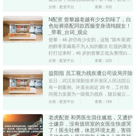
便套上一件老年装就出门。走路时，步伐
分类：配资平台
查看：202
仿佛带着一种....
N配资 曾黎越老越有少女韵味了，白
色短裤搭配同款西服变身清纯靓女！
_带着_台词_观众
曾黎：46 岁仍有少女韵，这瓶 "陈年美酒"
的醇香里藏着不为人知的酿法 红毯的聚光
灯打过来时，46 岁的曾黎正低头整理白色
西装的袖口。短裤下的小腿线条流畅，
分类：配资平台
查看：220
像....
益阳指 员工视力残疾遭公司设局开除
近日，武汉东湖新技术开发区人民法院公
布一则案例。许某在岗近 26 年，工作期
间视力发展为一级视力残疾，随后被公司
先降薪免考勤，后以"旷工"为由开除。法
分类：配资平台
查看：160
院认定公司....
老虎配资 和男医生混住尴尬，又遭护
士嫌弃，没有值班室的女医生快虐哭
了！医生吐槽，休息环境太差，害得