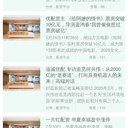
4.1%。低利润率既是过度竞争的结果，也
分类：配资平台
查看：68
是技术迭代必须....
优配货主 《给阿嬷的情书》票房突破
10亿元，导演蓝鸿春“我曾偷偷想过
票房破亿”
5月24日11时38分，潮汕方言电影《给阿
嬷的情书》实时票房突破10亿元，成为第
133部有此成就的中国电影。 2026文化强
国建设高峰论坛在深圳举行，电影高质
分类：配资平台
查看：121
量....
溢诚优配 专访追觅何兴伟：从2000
亿的“老赛道”，打向具身机器人的未
来｜高端对话
封面新闻记者孟梅吴雨佳 2025年3月，何
兴伟在追觅内部拉起一个名为“生活环境电
器”的新事业部，团队起初只有两三个人。
选的赛道是空气净化器、风扇、加湿器
分类：配资平台
查看：110
——一个....
一片红配资 华夏幸福盘中涨停
7月10日，华夏幸福盘中涨停，涨幅