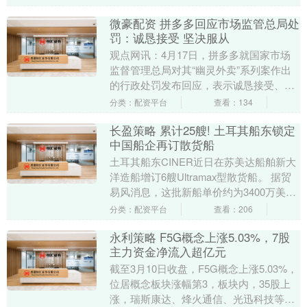
围的皮肤容易受....
微豪配资 拼多多回应市场监管总局处
罚：诚恳接受 坚决服从
观点网讯：4月17日，拼多多就国家市场
监督管理总局对其“幽灵外卖”系列案作出
的行政处罚发布回应，表示诚恳接受、坚
决服从处罚决定，并将以此为戒，规范业
分类：配资平台
查看：134
务流程。 根....
长盈策略 累计25艘! 土耳其船东锁定
中国船企再订散货船
土耳其船东CINER近日在苏美达船舶新大
洋造船增订6艘Ultramax型散货船。 据贸
易风消息，这批新船单价约为3400万美
元，交易总金额约为2.04亿美元（约....
分类：配资平台
查看：206
永利策略 F5G概念上涨5.03%，7股
主力资金净流入超亿元
截至3月10日收盘，F5G概念上涨5.03%，
位居概念板块涨幅第3，板块内，35股上
涨，瑞斯康达、烽火通信、光迅科技等涨