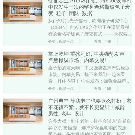
优配货主 ATLAS探测到每5000次事件
中仅发生一次的罕见希格斯玻色子衰
变_粒子_团队_数据
从μ子对到光子信号，欧洲核子研究中心
（CERN）的ATLAS合作组正在逼近最稀
有的希格斯玻色子衰变模式 —— 为探索宇
宙结构开辟了新途径。 想象一下，有一种
分类：配资平台
查看：149
粒子....
掌上乾坤 重磅利好, 中央强势发声!
严惩操纵市场、内幕交易!
桌子拍的震天响！中央强势发声严惩操纵
市场、内幕交易！接下来我们一起来看
看，具体内容！ 中央‬发布‬：加强金融审判
工作。依法严惩操纵市场、内幕交易、非
分类：配资平台
查看：159
法集资、贷款....
广州典丰 等我老了也要这么打扮，衣
不花裤不紧，发不长更显绅士减龄_
男性_老年_设计
许多大叔一到中老年，往往会误入“自暴自
弃”的打扮怪圈，选择穿花里胡哨的衣服，
紧身裤，头发乱糟糟地不管不顾，甚至随