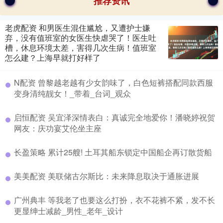
推荐资讯
老虎配资 和男医生混住尴尬，又遭护士嫌
弃，没有值班室的女医生快虐哭了！医生吐
槽，休息环境太差，害得几次生病！值班室
怎么建？上海早就打好样了
N配资 曾黎越老越有少女韵味了，白色短裤搭配同款西服
变身清纯靓女！_带着_台词_观众
启恒配资 吴宜泽深情表白：真诚完全地爱你！潘晓婷祝贺
网友：庆功宴艾伦坐主座
长盈策略 累计25艘! 土耳其船东锁定中国船企再订散货船
美美配资 美联储古尔斯比：未来降息取决于通胀进展
广州典丰 等我老了也要这么打扮，衣不花裤不紧，发不长
更显绅士减龄_男性_老年_设计