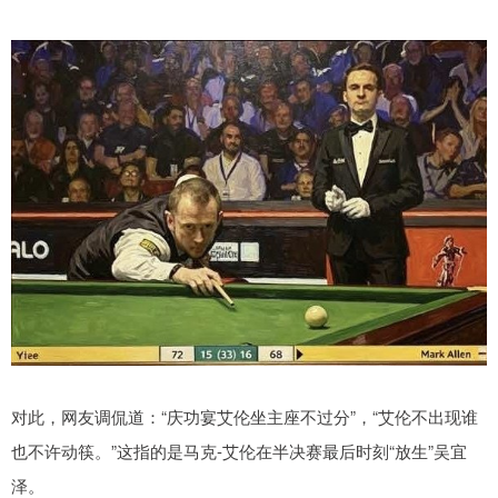
对此，网友调侃道：“庆功宴艾伦坐主座不过分”，“艾伦不出现谁
也不许动筷。”这指的是马克-艾伦在半决赛最后时刻“放生”吴宜
泽。