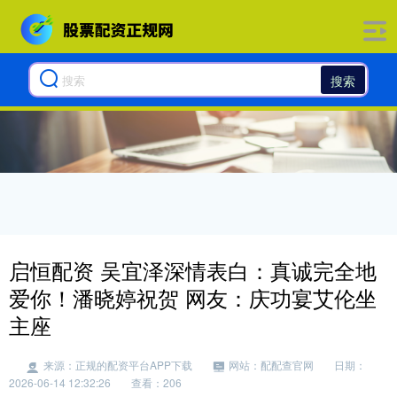
搜索
启恒配资 吴宜泽深情表白：真诚完全地
爱你！潘晓婷祝贺 网友：庆功宴艾伦坐
主座
来源：正规的配资平台APP下载
网站：配配查官网
日期：
2026-06-14 12:32:26
查看：206