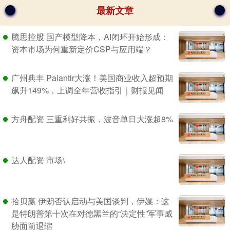
最新文章
腾思控股 国产模型降本，AI闭环开始形成：
资本市场为何重新定价CSP与应用端？
广州典丰 Palantir大涨！美国商业收入超预期
飙升149%，上调全年营收指引｜财报见闻
方舟配资 三重利好共振，波音单日大涨超8%
达人配资 市场\
拾贝赢 伊朗否认启动与美国谈判，伊媒：这
是特朗普第十次在对德黑兰的“决定性”军事威
胁面前退缩