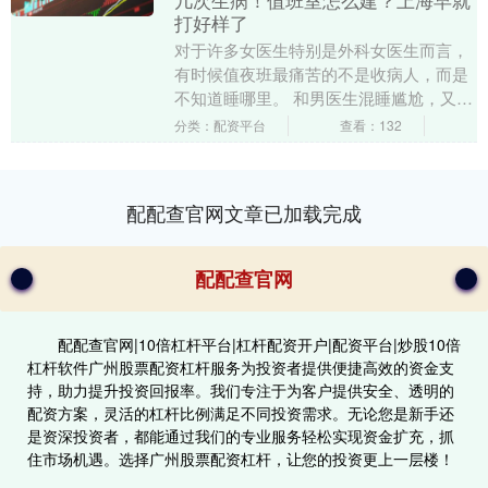
几次生病！值班室怎么建？上海早就
打好样了
对于许多女医生特别是外科女医生而言，
有时候值夜班最痛苦的不是收病人，而是
不知道睡哪里。 和男医生混睡尴尬，又惨
遭护士嫌弃 一大批没有值班室的女医生快
分类：配资平台
查看：132
哭了 4月1....
配配查官网文章已加载完成
配配查官网
配配查官网|10倍杠杆平台|杠杆配资开户|配资平台|炒股10倍
杠杆软件广州股票配资杠杆服务为投资者提供便捷高效的资金支
持，助力提升投资回报率。我们专注于为客户提供安全、透明的
配资方案，灵活的杠杆比例满足不同投资需求。无论您是新手还
是资深投资者，都能通过我们的专业服务轻松实现资金扩充，抓
住市场机遇。选择广州股票配资杠杆，让您的投资更上一层楼！