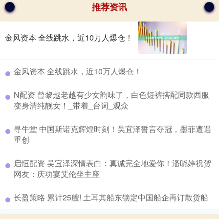
推荐资讯
金风资本 全线跳水，近10万人爆仓！
​金风资本 全线跳水，近10万人爆仓！
​N配资 曾黎越老越有少女韵味了，白色短裤搭配同款西服
变身清纯靓女！_带着_台词_观众
​寻牛堂 中国斯诺克辉煌时刻！吴宜泽誓言夺冠，墨菲遭遇
重创
​启恒配资 吴宜泽深情表白：真诚完全地爱你！潘晓婷祝贺
网友：庆功宴艾伦坐主座
​长盈策略 累计25艘! 土耳其船东锁定中国船企再订散货船