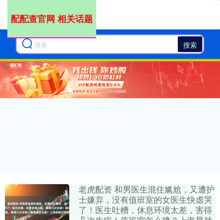
配配查官网 相关话题
搜索
老虎配资 和男医生混住尴尬，又遭护
士嫌弃，没有值班室的女医生快虐哭
了！医生吐槽，休息环境太差，害得