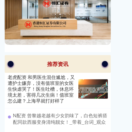
推荐资讯
老虎配资 和男医生混住尴尬，又
遭护士嫌弃，没有值班室的女医
生快虐哭了！医生吐槽，休息环
境太差，害得几次生病！值班室
怎么建？上海早就打好样了
​N配资 曾黎越老越有少女韵味了，白色短裤搭
配同款西服变身清纯靓女！_带着_台词_观众