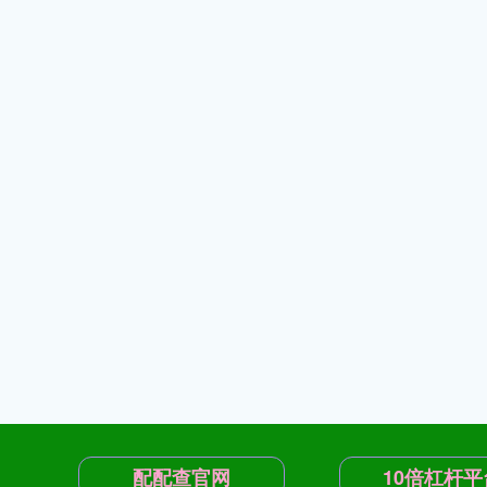
配配查官网
10倍杠杆平