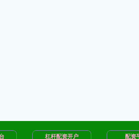
台
杠杆配资开户
配资