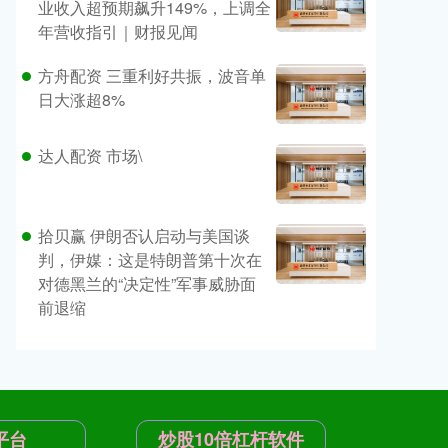
业收入超预期飙升149%，上调全
年营收指引｜财报见闻
方舟配资 三重利好共振，波音单
日大涨超8%
达人配资 市场\
拾贝赢 伊朗否认启动与美国谈
判，伊媒：这是特朗普第十次在
对德黑兰的“决定性”军事威胁面
前退缩
平台
炒股10倍杠杆软件