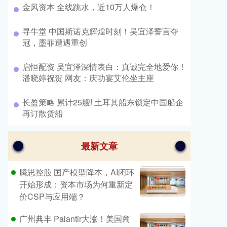
​金风资本 全线跳水，近10万人爆仓！
​寻牛堂 中国斯诺克辉煌时刻！吴宜泽誓言夺
冠，墨菲遭遇重创
​启恒配资 吴宜泽深情表白：真诚完全地爱你！
潘晓婷祝贺 网友：庆功宴艾伦坐主座
​长盈策略 累计25艘! 土耳其船东锁定中国船企
再订散货船
最新文章
腾思控股 国产模型降本，AI闭环
开始形成：资本市场为何重新定
价CSP与应用端？
广州典丰 Palantir大涨！美国商